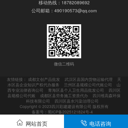
移动热线：18782089692
公司邮箱：490190573@qq.com
微信二维码
友情链接：
成都文创产品批发
武汉区县国内货物运输代理
天
水区县企业知识产权代办服务
兰州区县规模公司代账公司
山
西专业法律咨询公司
青海区县个人卫生用品批发公司
四川区
县规模公司代账
成都区县劳务施工资质代办
四川维高森环保
科技有限公司
四川区县水污染治理公司
Copyright © 2023四川彩建建设有限公司 版权所有
备案号：蜀ICP备2025121824号-4
网站首页
电话咨询