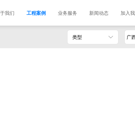
于我们
工程案例
业务服务
新闻动态
加入我
类型
广
建筑设计
市政设计
电力设计
商物粮储藏（冷库冷冻）
农林设计
勘察资质
水利设计
风景园林
土地规划
城乡规划
工程测绘
工程咨询
工程造价