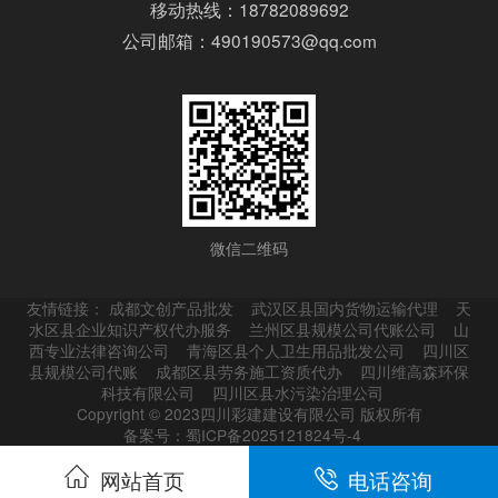
移动热线：18782089692
公司邮箱：490190573@qq.com
微信二维码
友情链接：
成都文创产品批发
武汉区县国内货物运输代理
天
水区县企业知识产权代办服务
兰州区县规模公司代账公司
山
西专业法律咨询公司
青海区县个人卫生用品批发公司
四川区
县规模公司代账
成都区县劳务施工资质代办
四川维高森环保
科技有限公司
四川区县水污染治理公司
Copyright © 2023四川彩建建设有限公司 版权所有
备案号：蜀ICP备2025121824号-4
网站首页
电话咨询