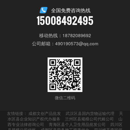
目设计三年以上经验者；
全国免费咨询热线
15008492495
3. 熟练AUTOCAD，天正，PHOTOSHOP等制
图软件；
移动热线：18782089692
4. 工作细心，责任心强，有条理，效率高，配
公司邮箱：490190573@qq.com
合度强。
立即申请
微信二维码
友情链接：
成都文创产品批发
武汉区县国内货物运输代理
天
水区县企业知识产权代办服务
兰州区县规模公司代账公司
山
西专业法律咨询公司
青海区县个人卫生用品批发公司
四川区
县规模公司代账
成都区县劳务施工资质代办
四川维高森环保