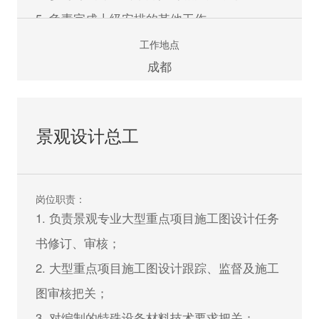
5. 负责完成上级安排的其他工作。
工作地点
任职资格：
成都
1. 城乡规划及相关专业本科及以上学历；城乡
规划行业2 年以下工作经验，应届生优先；
景观设计总工
2. 能熟练使用AUTOCAD、PHOTOSHOP、
OFFICE、SU 等相关软件；
3. 有良好的设计领悟力，具备手绘能力者优
岗位职责：
先；
1. 负责景观专业大型重点项目施工图设计任务
4. 具备较好的方案表现能力和较强文字功底；
书修订、审核；
5. 具备良好的职业道德与团队合作精神，敢于
2. 大型重点项目施工图设计跟踪、监督及施工
担当，能致力于城乡规划设计行业的长期发
图审核把关；
展。
3. 对编制的特殊设备材料技术要求把关；