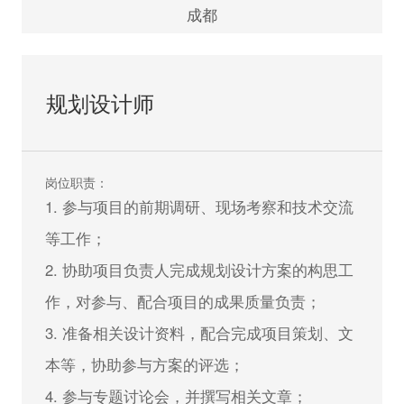
2. 建筑设计行业2年以下工作经验，应届生优
成都
先；
3. 能熟练使用AUTOCAD、PHOTOSHOP、
规划设计师
OFFICE、SU 等相关软件；
4. 有良好的设计领悟力，具备手绘能力者优
先；
岗位职责：
5. 具备较好的方案表现能力和较强文字功底；
1. 参与项目的前期调研、现场考察和技术交流
6. 具备良好的职业道德与团队合作精神，态度
等工作；
认真诚恳。
2. 协助项目负责人完成规划设计方案的构思工
作，对参与、配合项目的成果质量负责；
立即申请
3. 准备相关设计资料，配合完成项目策划、文
本等，协助参与方案的评选；
4. 参与专题讨论会，并撰写相关文章；