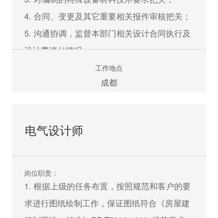
4. 合同、变更及其它重要相关报件审核把关；
立即申请
5. 沟通协调，监督本部门相关设计合同执行及
设计费请付情况；
6. 监督、指导、协调景观设计工作；
工作地点
成都
7. 负责安排、落实技术专业日常工作；
8.协助其它部门外协专业公司。
电气设计师
任职资格：
1. 风景园林或景观专业本科以上学历,10年以
上专业工作经验，有高级职称者优先；
岗位职责：
2. 景观项目经验丰富, 优秀的方案设计能力、
1. 根据上级的任务布置，按照规范和客户的要
良好的艺术素养与审美能力；
求进行图纸绘制工作，保证图纸符合《房屋建
3. 掌握建筑景观相关设计工作；