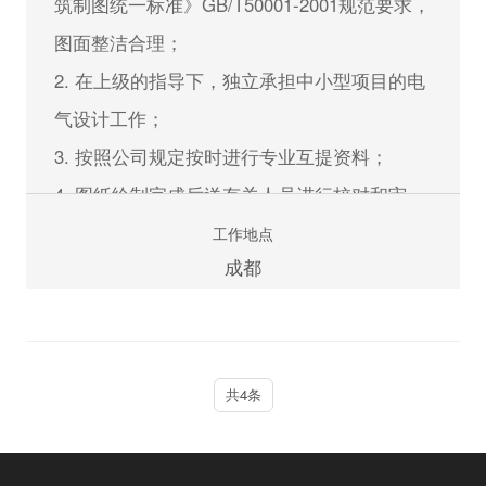
筑制图统一标准》GB/T50001-2001规范要求，
4. 熟练掌握景观专业的设计、施工规程规范及
图面整洁合理；
国家标准，熟悉地方政府的一些基本要求及政
2. 在上级的指导下，独立承担中小型项目的电
策；
气设计工作；
5. 熟练使用CAD、PHOTOSHOP、3DMAX或
3. 按照公司规定按时进行专业互提资料；
SKETCHUP及办公软件。
4. 图纸绘制完成后送有关人员进行校对和审
核，根据校对审核意见进行图纸的修改；
工作地点
立即申请
成都
5. 服从上级工作分配，及时完成领导交办的临
时任务。
任职资格：
共4条
1. 电气自动化或工业自动化等相关专业,本科及
以上学历，中级职称及以上者优先；
2. 具备六年以上，有独立完成中型建筑电气项