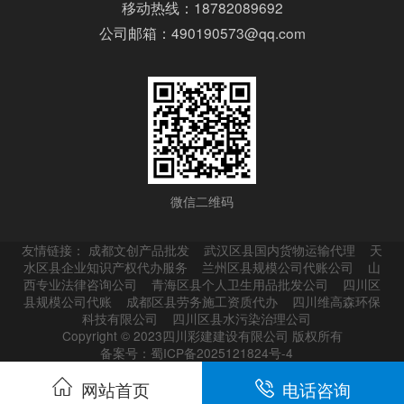
移动热线：18782089692
公司邮箱：490190573@qq.com
微信二维码
友情链接：
成都文创产品批发
武汉区县国内货物运输代理
天
水区县企业知识产权代办服务
兰州区县规模公司代账公司
山
西专业法律咨询公司
青海区县个人卫生用品批发公司
四川区
县规模公司代账
成都区县劳务施工资质代办
四川维高森环保
科技有限公司
四川区县水污染治理公司
Copyright © 2023四川彩建建设有限公司 版权所有
备案号：蜀ICP备2025121824号-4
网站首页
电话咨询