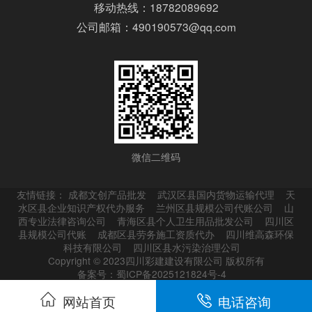
移动热线：18782089692
公司邮箱：490190573@qq.com
微信二维码
友情链接：
成都文创产品批发
武汉区县国内货物运输代理
天
水区县企业知识产权代办服务
兰州区县规模公司代账公司
山
西专业法律咨询公司
青海区县个人卫生用品批发公司
四川区
县规模公司代账
成都区县劳务施工资质代办
四川维高森环保
科技有限公司
四川区县水污染治理公司
Copyright © 2023四川彩建建设有限公司 版权所有
备案号：蜀ICP备2025121824号-4
网站首页
电话咨询