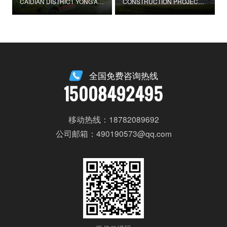
CAIDIAN DISTRICT YONG'AN STREET CYPRESS VILLAGE GUOJIAZHUANG BAY PROVINCIAL BEAUTIFUL VILLAGE PILOT CONSTRUCTION PROJECT
CONSTRUCTION PROJECT OF GUOBEI ELDERLY SERVICE CENTER IN DONGXING DISTRICT, NEIJIANG CITY
全国免费咨询热线
15008492495
移动热线：18782089692
公司邮箱：490190573@qq.com