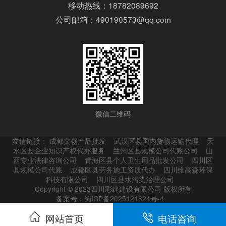
移动热线：18782089692
公司邮箱：490190573@qq.com
微信二维码
友情链接：
成都文创产品批发
武汉区县国内货物运输代理
天
水区县企业知识产权代办服务
兰州区县规模公司代账公司
山
西专业法律咨询公司
青海区县个人卫生用品批发公司
四川区
县规模公司代账
成都区县劳务施工资质代办
四川维高森环保
科技有限公司
四川区县水污染治理公司
Copyright © 2023四川彩建建设有限公司 版权所有
备案号：蜀ICP备2025121824号-4
网站首页
电话咨询